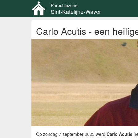
Parochiezone
Sint-Katelijne-Waver
Overslaan
Carlo Acutis - een heilige
en
naar
de
inhoud
gaan
Op zondag 7 september 2025 werd
Carlo Acutis
he