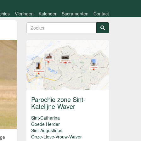
chies
Vieringen
Kalender
Sacramenten
Contact
Zoekveld
Zoeken
Parochie zone Sint-
Katelijne-Waver
Sint-Catharina
Goede Herder
Sint-Augustinus
Onze-Lieve-Vrouw-Waver
ige