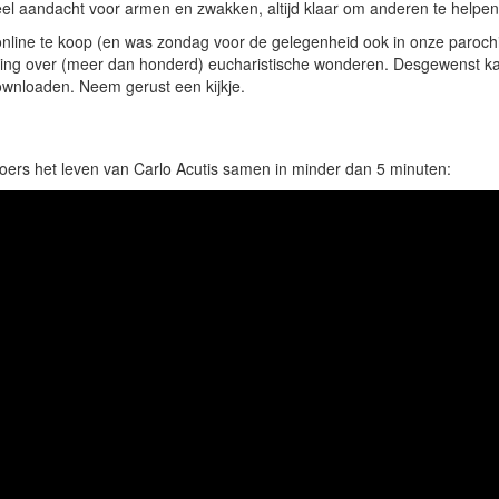
veel aandacht voor armen en zwakken, altijd klaar om anderen te helpen
terne
nline te koop (en was zondag voor de gelegenheid ook in onze parochi
telling over (meer dan honderd) eucharistische wonderen. Desgewenst ka
)
wnloaden. Neem gerust een kijkje.
roers het leven van Carlo Acutis samen in minder dan 5 minuten: