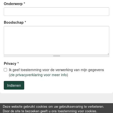
Onderwerp
*
Boodschap
*
Privacy
*
Ik geef toestemming voor de verwerking van mijn gegevens
(
zie privacyverklaring voor meer info
)
Indienen
Deze website gebruikt cookies om uw gebruikservaring te verbeteren.
Door de site te bezoeken geeft u ons toestemming voor cookies.