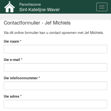
Parochiezone
Toggl
Sint-Katelijne-Waver
navig
Overslaan
Contactformulier - Jef Michiels
en
naar
Via dit online formulier kan u contact opnemen met Jef Michiels.
de
inhoud
Uw naam
*
gaan
Uw e-mail
*
Uw telefoonnummer
*
Uw adres
*