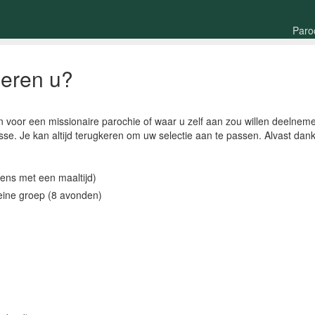
Paro
seren u?
en voor een missionaire parochie of waar u zelf aan zou willen deelne
eresse. Je kan altijd terugkeren om uw selectie aan te passen. Alvast da
ens met een maaltijd)
leine groep (8 avonden)