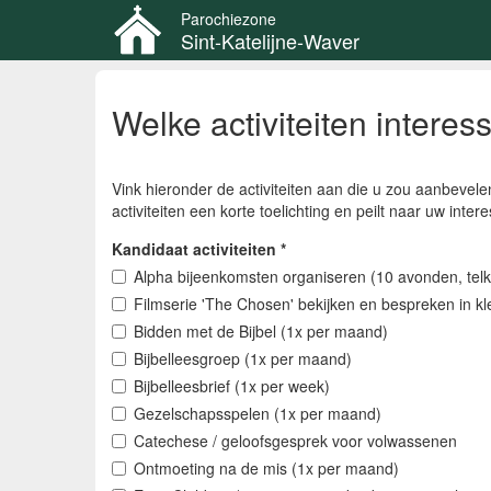
Parochiezone
Sint-Katelijne-Waver
Overslaan
en
Welke activiteiten interes
naar
de
inhoud
Vink hieronder de activiteiten aan die u zou aanbevel
gaan
activiteiten een korte toelichting en peilt naar uw int
Kandidaat activiteiten
*
Alpha bijeenkomsten organiseren (10 avonden, telk
Filmserie 'The Chosen' bekijken en bespreken in k
Bidden met de Bijbel (1x per maand)
Bijbelleesgroep (1x per maand)
Bijbelleesbrief (1x per week)
Gezelschapsspelen (1x per maand)
Catechese / geloofsgesprek voor volwassenen
Ontmoeting na de mis (1x per maand)