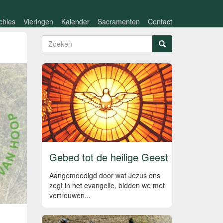
chies
Vieringen
Kalender
Sacramenten
Contact
Zoekveld
Zoeken
Gebed tot de heilige Geest
Aangemoedigd door wat Jezus ons
zegt in het evangelie, bidden we met
vertrouwen...