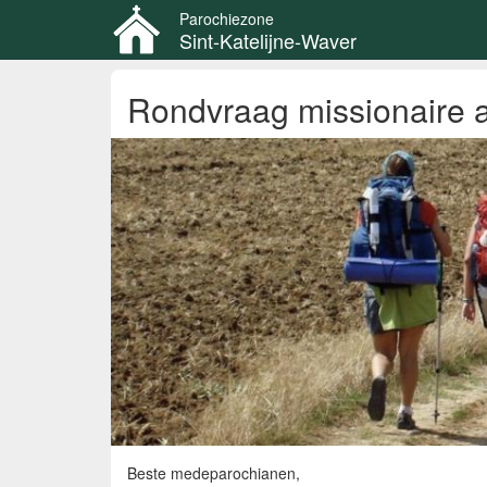
Parochiezone
Sint-Katelijne-Waver
Overslaan
Rondvraag missionaire ac
en
naar
de
inhoud
gaan
Beste medeparochianen,