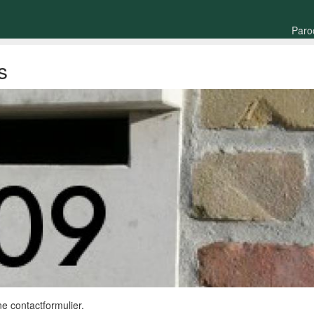
Paro
s
e contactformulier.