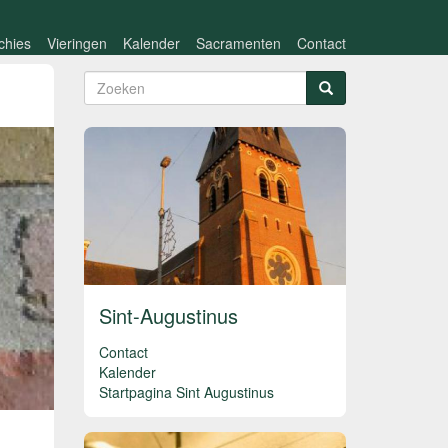
chies
Vieringen
Kalender
Sacramenten
Contact
Zoekveld
Zoeken
Sint-Augustinus
Contact
Kalender
Startpagina Sint Augustinus