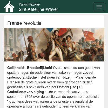
Parochiezone
Toggl
Sint-Katelijne-Waver
navig
Overslaan
Franse revolutie
en
naar
de
inhoud
gaan
Gelijkheid - Broederlijkheid
Overal smeulde een geest van
opstand tegen de oude sleur van zaken en tegen zoveel
ondemocratistische instellingen van Jozef II. Maar toen de
Fransen de grote rivieren overstaken gedroegen zij zich
geenszins als bevrijders van het Oostenrijkse juk.
Godsdienstvervolging
"...de vermaarde wet van 29
september 1795 over de politie van de openbare eredienst":
"Krachtens deze wet waren al de priesters evenals al de
openbare ambtenaars gehouden tot een verklaring van