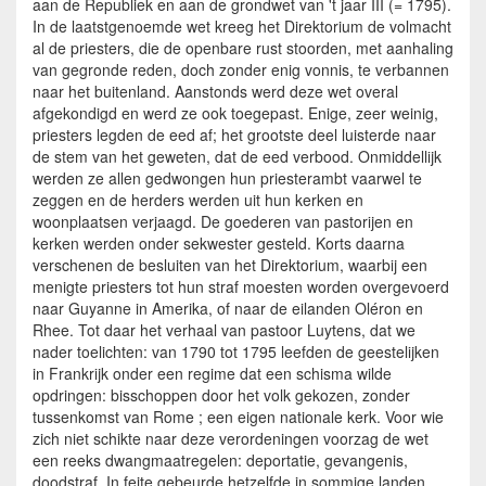
aan de Republiek en aan de grondwet van 't jaar III (= 1795).
In de laatstgenoemde wet kreeg het Direktorium de volmacht
al de priesters, die de openbare rust stoorden, met aanhaling
van gegronde reden, doch zonder enig vonnis, te verbannen
naar het buitenland. Aanstonds werd deze wet overal
afgekondigd en werd ze ook toegepast. Enige, zeer weinig,
priesters legden de eed af; het grootste deel luisterde naar
de stem van het geweten, dat de eed verbood. Onmiddellijk
werden ze allen gedwongen hun priesterambt vaarwel te
zeggen en de herders werden uit hun kerken en
woonplaatsen verjaagd. De goederen van pastorijen en
kerken werden onder sekwester gesteld. Korts daarna
verschenen de besluiten van het Direktorium, waarbij een
menigte priesters tot hun straf moesten worden overgevoerd
naar Guyanne in Amerika, of naar de eilanden Oléron en
Rhee. Tot daar het verhaal van pastoor Luytens, dat we
nader toelichten: van 1790 tot 1795 leefden de geestelijken
in Frankrijk onder een regime dat een schisma wilde
opdringen: bisschoppen door het volk gekozen, zonder
tussenkomst van Rome ; een eigen nationale kerk. Voor wie
zich niet schikte naar deze verordeningen voorzag de wet
een reeks dwangmaatregelen: deportatie, gevangenis,
doodstraf. In feite gebeurde hetzelfde in sommige landen