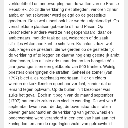
verkleefdheid en onderwerping aan de wetten van de Franse
Republiek. Zo zij die verklaring niet aflegden, verloren zij hun
ambt, en het sekwester werd gelegd op de geestelijke
goederen. Deze wet moest ook hier worden afgekondigd. Op
verscheidene plaatsen gebeurde dit rond Pasen. Op
verscheidene andere werd ze niet geopenbaard, daar de
ambtenaars, met die taak gelast, weigerden of de zaak
stilletjes wisten aan kant te schuiven. Krachtens deze wet
ook, kregen de priesters, die weigerden op de gestelde tijd
de verklaring af te leggen en daarna nog enig geestelijk ambt
uitoefenden, ten minste drie maanden en ten hoogste één
jaar gevangenis en een geldboete van 500 franken. Weinig
priesters ondergingen die straffen. Geheel de zomer (van
1797) bleef alles regelmatig voortgaan. Hier en elders
werden de kerkdiensten openbaar verricht, zonder dat er
iemand tegen opkwam. Op de buiten in 't biezonder was
zulks het geval. Doch in 't begin van de maand september
(1797) namen de zaken een slechte wending. De wet van 5
september kwam voor de dag; de bovenstaande straffen
bleven gehandhaafd en de verklaring van getrouwheid en
onderwerping werd veranderd in een eed van haat aan het
koningdom en aan de regeringloosheid, van getrouwheid