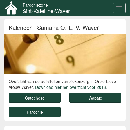
Parochiezone
Toggl
Sint-Katelijne-Waver
navig
Overslaan
Kalender - Samana O.-L.-V.-Waver
en
naar
de
inhoud
gaan
Overzicht van de activiteiten van ziekenzorg in Onze-Lieve-
Vrouw-Waver.
Download hier het overzicht voor 2016
.
Catechese
Wapaje
Parochie